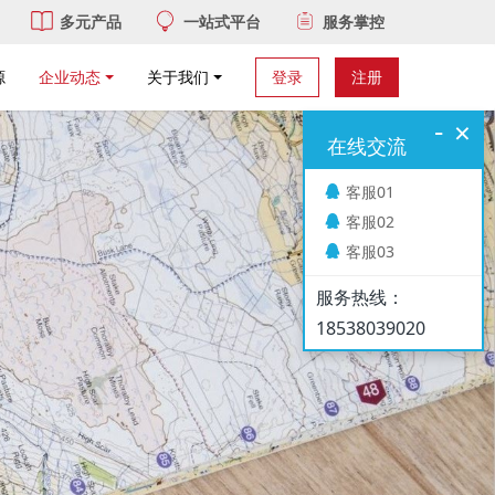
多元产品
一站式平台
服务掌控
源
企业动态
关于我们
登录
注册
-
×
在线交流
客服01
客服02
客服03
服务热线：
18538039020