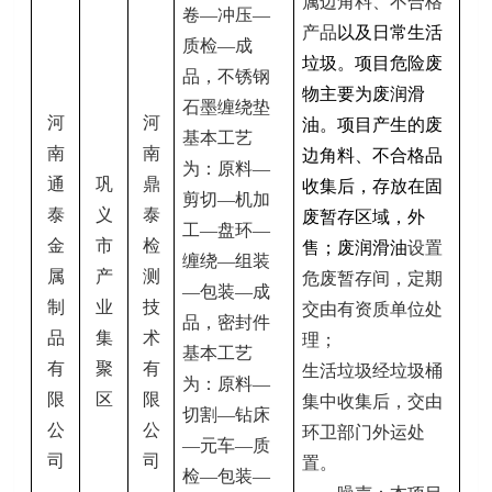
属
边角料
、
不合格
卷—冲压—
产品
以及日常生活
质检—成
垃圾。项目危险废
品，不锈钢
物主要
为废润滑
石墨缠绕垫
河
河
油
。项目产生的废
基本工艺
南
南
边角料、
不合格品
为：原料—
通
巩
鼎
收集后，存放在固
剪切—机加
泰
义
泰
废暂存区域，
外
工—盘环—
金
市
检
售
；
废
润滑油
设置
缠绕—组装
属
产
测
危废暂存间
，定期
—包装—成
制
业
技
交由有资质单位处
品，密封件
品
集
术
理
；
基本工艺
有
聚
有
生活垃圾经垃圾桶
为：原料—
限
区
限
集中收集后，交由
切割—钻床
公
公
环卫部门外运处
—元车—质
司
司
置。
检—包装—