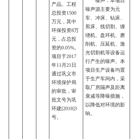
噪声：
本项目
产品
。工程
噪声源主要为
元
总投资
1500
车、冲床、钻床、
万元
，
其中
剪床、线切割、缠
环保投资
8
万
绕机、盘环机、磨
元，占总投
削机、压延机、激
资的
0.05
%
。
光切割机
等设备
运
项目于
201
7
行产生的噪声。本
年
11
月
21
日
项目生产设备均置
通过
巩义
市
于生产车间内，采
环境保护局
取厂房隔声及距离
的审批，审
衰减等降噪措施，
批文号为
巩
以降低对环境的影
环
建
[201
8
]
3
响。
号。