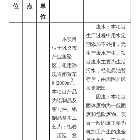
位
点
单
位
废水：
本项目
生产过程中用水
定
本项目
期添加不外排
，无
位于
巩义市
生产废水产生。项
产业集聚
目废水主要为生活
区
，
租用
孙
污水，
经化粪池暂
现通
闲置车
存后，
由周围居民
2
间
2000m
。
拉走肥田
。
本项目产品
固废：
本项目
为
铝制品及
固体废物为一般固
密封件
。
铝
废和危险废物。项
制品基本工
目一般固废主要为
艺为：铝卷
机加工产生的废
金
—压延—复